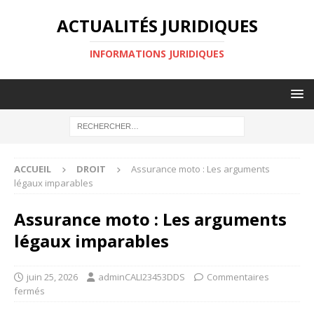
ACTUALITÉS JURIDIQUES
INFORMATIONS JURIDIQUES
ACCUEIL
DROIT
Assurance moto : Les arguments
légaux imparables
Assurance moto : Les arguments
légaux imparables
juin 25, 2026
adminCALI23453DDS
Commentaires
fermés