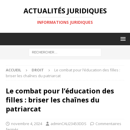
ACTUALITÉS JURIDIQUES
INFORMATIONS JURIDIQUES
ACCUEIL
DROIT
Le combat pour l’éducation des filles :
briser les chaînes du patriarcat
Le combat pour l’éducation des
filles : briser les chaînes du
patriarcat
novembre 4, 2024
adminCALI23453DDS
Commentaires
fermés