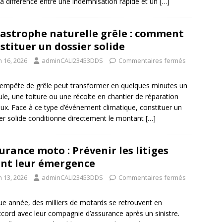
 la différence entre une indemnisation rapide et un
[…]
astrophe naturelle grêle : comment
stituer un dossier solide
n 16, 2026
adminCALI23453DDS
Commentaires fermés
empête de grêle peut transformer en quelques minutes un
ule, une toiture ou une récolte en chantier de réparation
ux. Face à ce type d’événement climatique, constituer un
er solide conditionne directement le montant
[…]
urance moto : Prévenir les litiges
nt leur émergence
n 13, 2026
adminCALI23453DDS
Commentaires fermés
e année, des milliers de motards se retrouvent en
cord avec leur compagnie d’assurance après un sinistre.