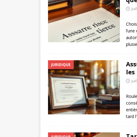
jui
Chois
l’une
autom
plusi
Ass
JURIDIQUE
les
jui
Roule
consé
entiè
tard 
Tar
JURIDIQUE