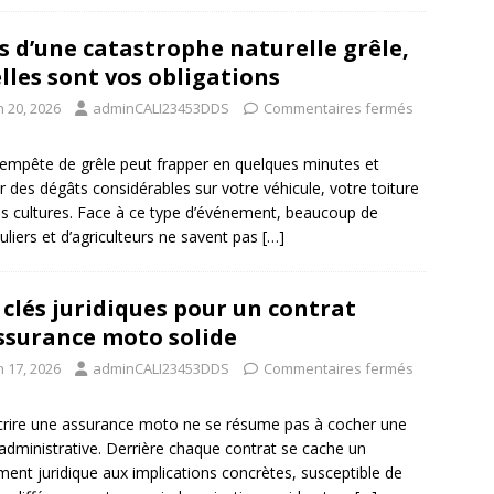
s d’une catastrophe naturelle grêle,
lles sont vos obligations
n 20, 2026
adminCALI23453DDS
Commentaires fermés
empête de grêle peut frapper en quelques minutes et
er des dégâts considérables sur votre véhicule, votre toiture
s cultures. Face à ce type d’événement, beaucoup de
culiers et d’agriculteurs ne savent pas
[…]
 clés juridiques pour un contrat
ssurance moto solide
n 17, 2026
adminCALI23453DDS
Commentaires fermés
rire une assurance moto ne se résume pas à cocher une
administrative. Derrière chaque contrat se cache un
ent juridique aux implications concrètes, susceptible de