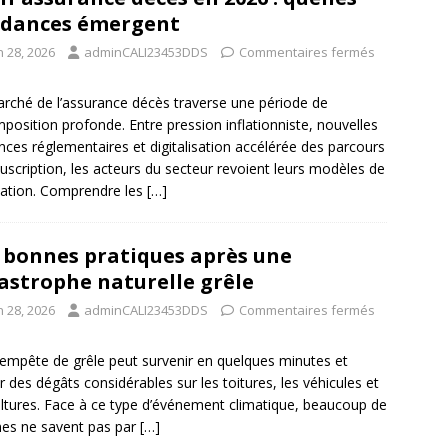
dances émergent
n 28, 2026
adminCALI23453DDS
Commentaires fermés
rché de l’assurance décès traverse une période de
position profonde. Entre pression inflationniste, nouvelles
nces réglementaires et digitalisation accélérée des parcours
uscription, les acteurs du secteur revoient leurs modèles de
ication. Comprendre les
[…]
 bonnes pratiques après une
astrophe naturelle grêle
n 28, 2026
adminCALI23453DDS
Commentaires fermés
empête de grêle peut survenir en quelques minutes et
er des dégâts considérables sur les toitures, les véhicules et
ultures. Face à ce type d’événement climatique, beaucoup de
mes ne savent pas par
[…]