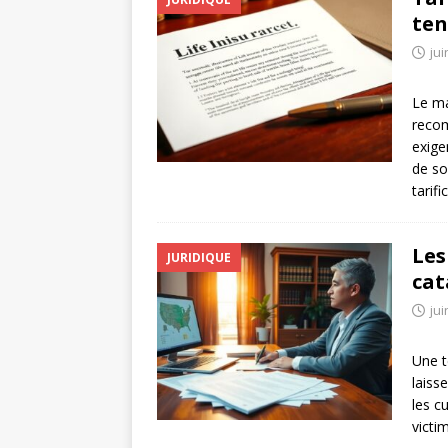
ten
jui
Le ma
recom
exige
de so
tarif
Les
JURIDIQUE
cat
jui
Une t
laiss
les c
victi