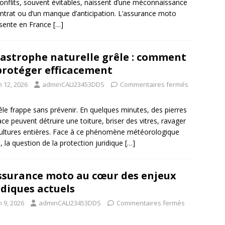
onflits, souvent évitables, naissent d’une méconnaissance
ntrat ou d’un manque d’anticipation. L’assurance moto
sente en France
[…]
astrophe naturelle grêle : comment
protéger efficacement
n 12, 2026
adminCALI23453DDS
Commentaires fermés
êle frappe sans prévenir. En quelques minutes, des pierres
ace peuvent détruire une toiture, briser des vitres, ravager
ultures entières. Face à ce phénomène météorologique
l, la question de la protection juridique
[…]
ssurance moto au cœur des enjeux
idiques actuels
n 9, 2026
adminCALI23453DDS
Commentaires fermés