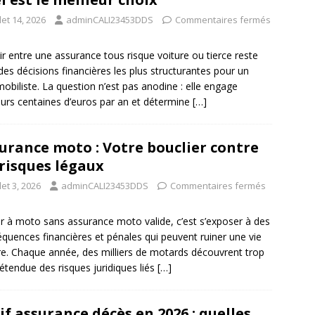
llet 14, 2026
adminCALI23453DDS
Commentaires fermés
ir entre une assurance tous risque voiture ou tierce reste
 des décisions financières les plus structurantes pour un
obiliste. La question n’est pas anodine : elle engage
eurs centaines d’euros par an et détermine
[…]
urance moto : Votre bouclier contre
 risques légaux
llet 3, 2026
adminCALI23453DDS
Commentaires fermés
r à moto sans assurance moto valide, c’est s’exposer à des
quences financières et pénales qui peuvent ruiner une vie
re. Chaque année, des milliers de motards découvrent trop
l’étendue des risques juridiques liés
[…]
if assurance décès en 2026 : quelles