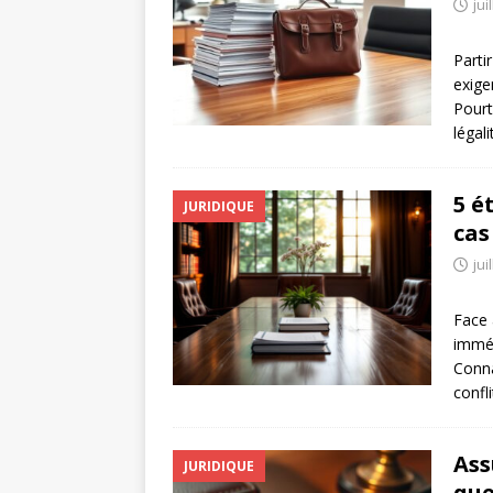
jui
Parti
exige
Pourt
légal
5 é
JURIDIQUE
cas
jui
Face 
imméd
Conna
confl
Ass
JURIDIQUE
que