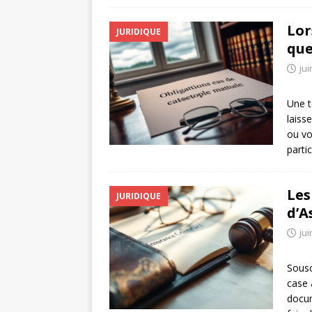
Lor
JURIDIQUE
que
jui
Une t
laiss
ou vo
parti
Les
JURIDIQUE
d’A
jui
Sousc
case 
docum