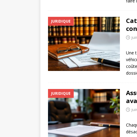
faire
Cat
JURIDIQUE
con
jui
Une t
véhic
coûte
dossi
Ass
JURIDIQUE
ava
jui
Chaqu
désac