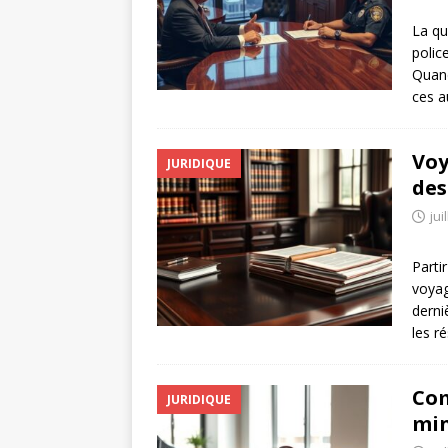
La qu
polic
Quand
ces a
Voy
JURIDIQUE
des
jui
Parti
voyag
derni
les r
Com
JURIDIQUE
min