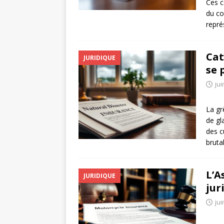
Ces c
du co
repré
Cat
JURIDIQUE
se 
jui
La gr
de gl
des c
bruta
L’A
JURIDIQUE
jur
jui