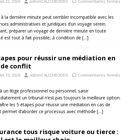
llet 22, 2026
adminCALI23453DDS
Commentaires fermés
r à la dernière minute peut sembler incompatible avec les
nces administratives et juridiques d’un voyage serein.
ant, préparer un voyage de dernière minute en toute
ité est tout à fait possible, à condition de
[…]
tapes pour réussir une médiation en
 de conflit
llet 19, 2026
adminCALI23453DDS
Commentaires fermés
à un litige professionnel ou personnel, saisir
iatement un tribunal n’est pas toujours la meilleure option.
ître les 5 étapes pour réussir une médiation en cas de
it permet d’aborder ce processus avec méthode
[…]
urance tous risque voiture ou tierce :
l est le meilleur choix