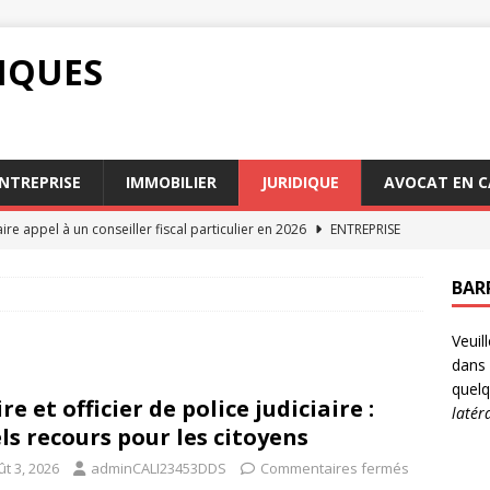
DIQUES
NTREPRISE
IMMOBILIER
JURIDIQUE
AVOCAT EN C
ire appel à un conseiller fiscal particulier en 2026
ENTREPRISE
marché du conseiller fiscal particulier évolue en 2026
BAR
Veuil
ablir une servitude passive efficace
IMMOBILIER
dans 
cession Paris : Quel est leur rôle précis?
AVOCAT
quelq
re et officier de police judiciaire :
latér
n : comment se défendre légalement efficacement
DROIT
ls recours pour les citoyens
t 3, 2026
adminCALI23453DDS
Commentaires fermés