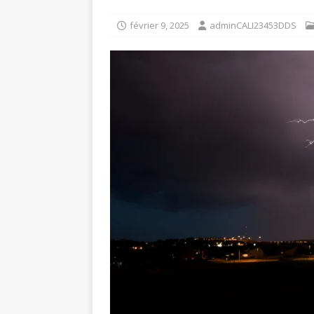
février 9, 2025
adminCALI23453DDS