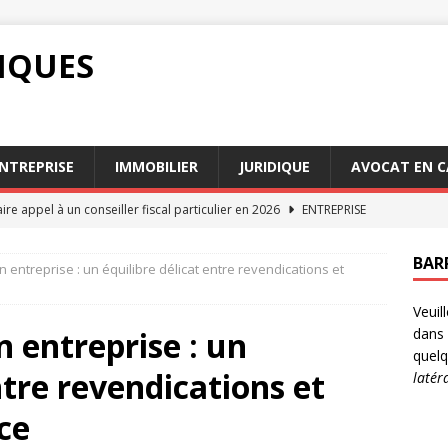
DIQUES
NTREPRISE
IMMOBILIER
JURIDIQUE
AVOCAT EN C
ire appel à un conseiller fiscal particulier en 2026
ENTREPRISE
marché du conseiller fiscal particulier évolue en 2026
BAR
n entreprise : un équilibre délicat entre revendications et
Veuil
ablir une servitude passive efficace
IMMOBILIER
n entreprise : un
dans 
cession Paris : Quel est leur rôle précis?
AVOCAT
quelq
ntre revendications et
latér
n : comment se défendre légalement efficacement
DROIT
ce