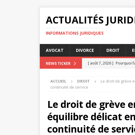
ACTUALITÉS JURI
INFORMATIONS JURIDIQUES
AVOCAT
DIVORCE
DROIT
E
[ août 7, 2026 ]
Pourquoi fa
NEWS TICKER
[ août 7, 2026 ]
Comment le 
ACCUEIL
DROIT
Le droit de grève e
ENTREPRISE
continuité de service
[ août 7, 2026 ]
Comment ét
Le droit de grève e
[ août 4, 2026 ]
Avocats suc
équilibre délicat e
[ août 8, 2026 ]
Diffamatio
continuité de servi