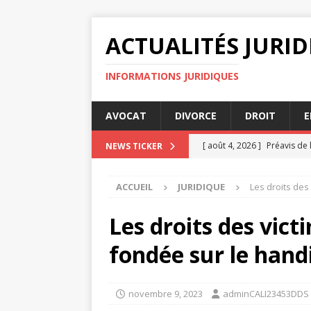
ACTUALITÉS JURI
INFORMATIONS JURIDIQUES
AVOCAT
DIVORCE
DROIT
E
[ août 4, 2026 ]
Préavis de 
NEWS TICKER
[ août 3, 2026 ]
Maire et of
ACCUEIL
JURIDIQUE
Les droits des
JURIDIQUE
[ juillet 31, 2026 ]
Les reco
Les droits des vict
[ juillet 27, 2026 ]
Les enjeu
fondée sur le hand
[ août 4, 2026 ]
Avocats suc
novembre 9, 2023
adminCALI23453DDS