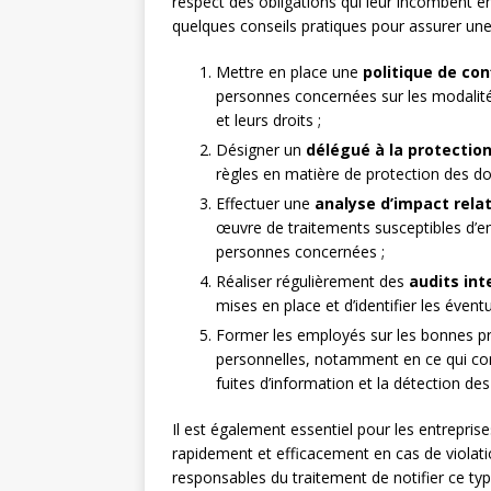
respect des obligations qui leur incombent en
quelques conseils pratiques pour assurer un
Mettre en place une
politique de con
personnes concernées sur les modalités
et leurs droits ;
Désigner un
délégué à la protectio
règles en matière de protection des do
Effectuer une
analyse d’impact relat
œuvre de traitements susceptibles d’eng
personnes concernées ;
Réaliser régulièrement des
audits int
mises en place et d’identifier les éventue
Former les employés sur les bonnes p
personnelles, notamment en ce qui con
fuites d’information et la détection d
Il est également essentiel pour les entrepri
rapidement et efficacement en cas de violat
responsables du traitement de notifier ce typ