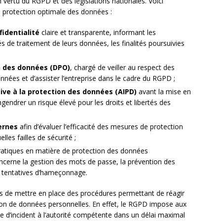
 vertu du RGPD et des législations nationales. Voici
e protection optimale des données :
fidentialité
claire et transparente, informant les
 de traitement de leurs données, les finalités poursuivies
n des données (DPO)
, chargé de veiller au respect des
nnées et d’assister l’entreprise dans le cadre du RGPD ;
ive à la protection des données (AIPD)
avant la mise en
endrer un risque élevé pour les droits et libertés des
ernes
afin d’évaluer l’efficacité des mesures de protection
lles failles de sécurité ;
ratiques en matière de protection des données
cerne la gestion des mots de passe, la prévention des
es tentatives d’hameçonnage.
ses de mettre en place des procédures permettant de réagir
ion de données personnelles. En effet, le RGPD impose aux
e d’incident à l’autorité compétente dans un délai maximal