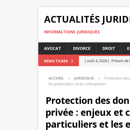
ACTUALITÉS JURI
INFORMATIONS JURIDIQUES
AVOCAT
DIVORCE
DROIT
E
[ août 4, 2026 ]
Préavis de 
NEWS TICKER
[ août 3, 2026 ]
Maire et of
ACCUEIL
JURIDIQUE
Protection des
JURIDIQUE
les particuliers et les entreprises
[ juillet 31, 2026 ]
Les reco
Protection des don
[ juillet 27, 2026 ]
Les enjeu
privée : enjeux et 
[ août 4, 2026 ]
Avocats suc
particuliers et les 