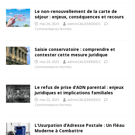
Le non-renouvellement de la carte de
séjour : enjeux, conséquences et recours
mai 26, 2025
adminCALI23453DDS
Commentaires fermés
Saisie conservatoire : comprendre et
contester cette mesure juridique
mai 24, 2025
adminCALI23453DDS
Commentaires fermés
Le refus de prise d’ADN parental : enjeux
juridiques et implications familiales
mai 22, 2025
adminCALI23453DDS
Commentaires fermés
L’Usurpation d’Adresse Postale : Un Fléau
Moderne à Combattre