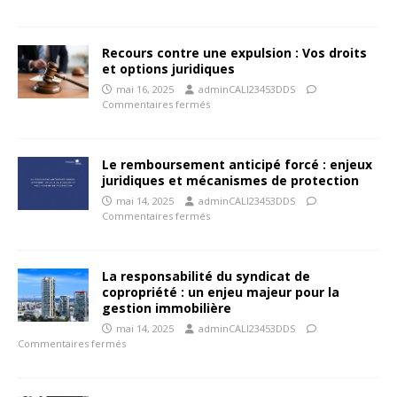
Recours contre une expulsion : Vos droits
et options juridiques
mai 16, 2025
adminCALI23453DDS
Commentaires fermés
Le remboursement anticipé forcé : enjeux
juridiques et mécanismes de protection
mai 14, 2025
adminCALI23453DDS
Commentaires fermés
La responsabilité du syndicat de
copropriété : un enjeu majeur pour la
gestion immobilière
mai 14, 2025
adminCALI23453DDS
Commentaires fermés