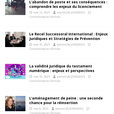
L’abandon de poste et ses conséquences :
comprendre les enjeux du licenciement
mai 12, 2025
adminCALI23453DDS
Commentaires fermés
Le Recel Successoral International : Enjeux
Juridiques et Stratégies de Prévention
mai 10, 2025
adminCALI23453DDS
Commentaires fermés
La validité juridique du testament
numérique : enjeux et perspectives
mai 10, 2025
adminCALI23453DDS
Commentaires fermés
L’aménagement de peine : une seconde
chance pour la réinsertion
mai 8, 2025
adminCALI23453DDS
Commentaires fermés